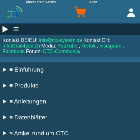
Clever Train Control
Shop
≡
Kontakt DE/EU:
info@ctc-system.de
Kontakt CH:
info@rail4you.ch
Media:
YouTube
,
TikTok
,
Instagram
,
Facebook
Forum:
CTC-Community
≡ Einführung
≡ Produkte
≡ Anleitungen
≡ Datenblätter
≡ Artikel rund um CTC