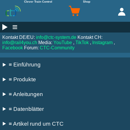
Clever Train Control
Shop
≡
Kontakt DE/EU:
info@ctc-system.de
Kontakt CH:
info@rail4you.ch
Media:
YouTube
,
TikTok
,
Instagram
,
Facebook
Forum:
CTC-Community
≡ Einführung
≡ Produkte
≡ Anleitungen
≡ Datenblätter
≡ Artikel rund um CTC