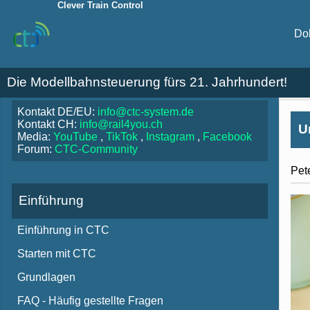
Clever Train Control
Do
Die Modellbahnsteuerung fürs 21. Jahrhundert!
Kontakt DE/EU:
info@ctc-system.de
Kontakt CH:
info@rail4you.ch
U
Media:
YouTube
,
TikTok
,
Instagram
,
Facebook
Forum:
CTC-Community
Pet
Einführung
Einführung in CTC
Starten mit CTC
Grundlagen
FAQ - Häufig gestellte Fragen