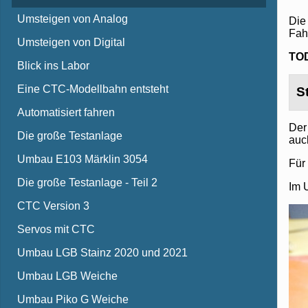
Umsteigen von Analog
Die
Fah
Umsteigen von Digital
TOD
Blick ins Labor
Eine CTC-Modellbahn entsteht
S
Automatisiert fahren
Der
Die große Testanlage
auc
Umbau E103 Märklin 3054
Für
Die große Testanlage - Teil 2
Im 
CTC Version 3
Servos mit CTC
Umbau LGB Stainz 2020 und 2021
Umbau LGB Weiche
Umbau Piko G Weiche