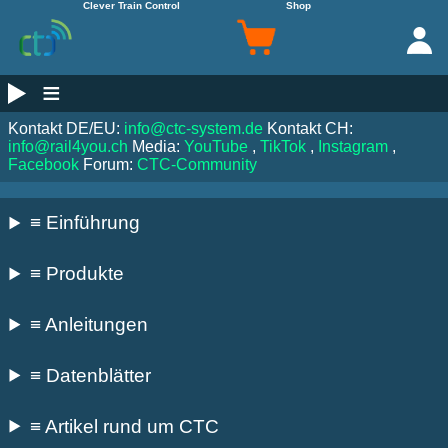
Clever Train Control
Shop
≡
Kontakt DE/EU:
info@ctc-system.de
Kontakt CH:
info@rail4you.ch
Media:
YouTube
,
TikTok
,
Instagram
,
Facebook
Forum:
CTC-Community
≡ Einführung
≡ Produkte
≡ Anleitungen
≡ Datenblätter
≡ Artikel rund um CTC