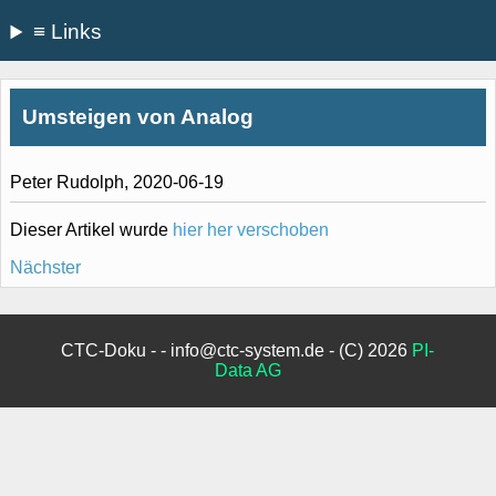
≡ Links
Umsteigen von Analog
Peter Rudolph, 2020-06-19
Dieser Artikel wurde
hier her verschoben
Nächster
CTC-Doku - - info@ctc-system.de - (C) 2026
PI-
Data AG