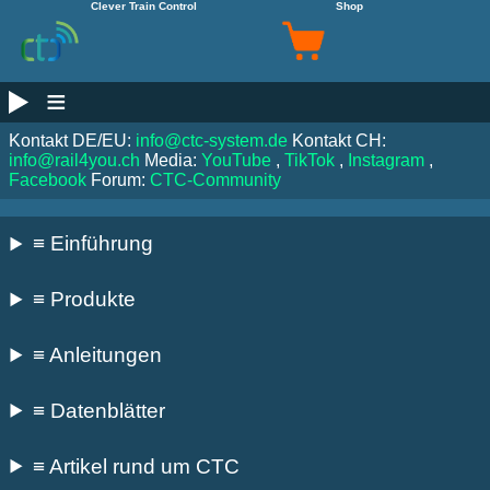
Clever Train Control
Shop
≡
Kontakt DE/EU:
info@ctc-system.de
Kontakt CH:
info@rail4you.ch
Media:
YouTube
,
TikTok
,
Instagram
,
Facebook
Forum:
CTC-Community
≡ Einführung
≡ Produkte
≡ Anleitungen
≡ Datenblätter
≡ Artikel rund um CTC