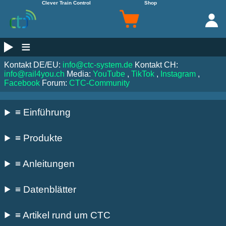
Clever Train Control
Shop
≡
Kontakt DE/EU:
info@ctc-system.de
Kontakt CH:
info@rail4you.ch
Media:
YouTube
,
TikTok
,
Instagram
,
Facebook
Forum:
CTC-Community
≡ Einführung
≡ Produkte
≡ Anleitungen
≡ Datenblätter
≡ Artikel rund um CTC