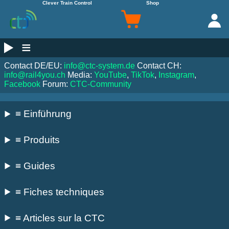
Clever Train Control
Shop
≡
Contact DE/EU:
info@ctc-system.de
Contact CH:
info@rail4you.ch
Media:
YouTube
,
TikTok
,
Instagram
,
Facebook
Forum:
CTC-Community
≡ Einführung
≡ Produits
≡ Guides
≡ Fiches techniques
≡ Articles sur la CTC